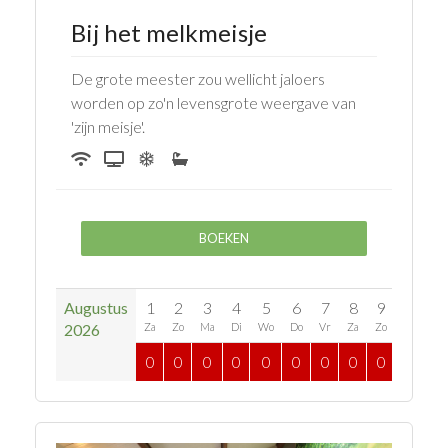
Bij het melkmeisje
De grote meester zou wellicht jaloers
worden op zo'n levensgrote weergave van
'zijn meisje'.
BOEKEN
Augustus
1
2
3
4
5
6
7
8
9
10
1
2026
Za
Zo
Ma
Di
Wo
Do
Vr
Za
Zo
Ma
D
0
0
0
0
0
0
0
0
0
0