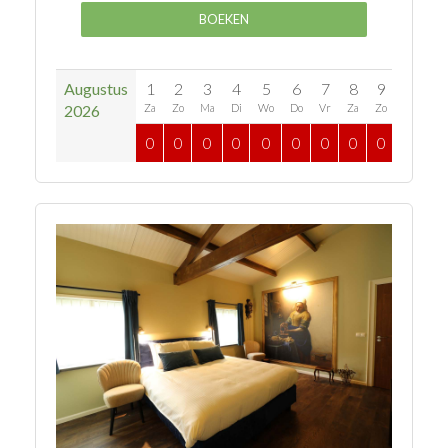
BOEKEN
Augustus
1
2
3
4
5
6
7
8
9
10
1
2026
Za
Zo
Ma
Di
Wo
Do
Vr
Za
Zo
Ma
D
0
0
0
0
0
0
0
0
0
0