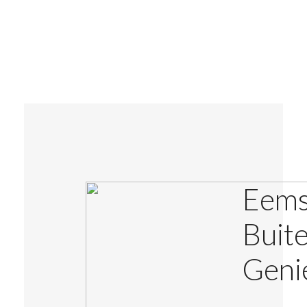
ZOEK
Eems
Buit
Geni