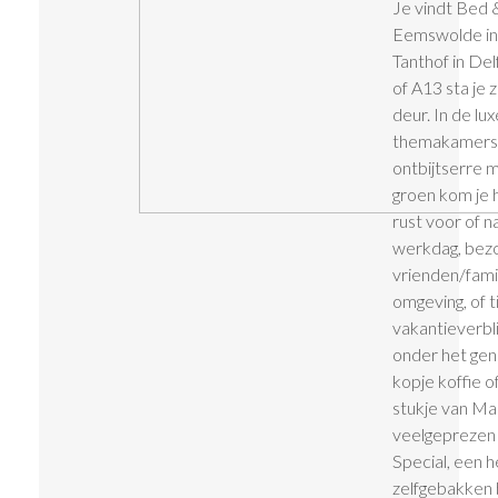
Je vindt Bed 
Eemswolde in
Tanthof in Del
of A13 sta je 
deur. In de lux
themakamers 
ontbijtserre m
groen kom je 
rust voor of 
werkdag, bez
vrienden/famil
omgeving, of t
vakantieverbli
onder het gen
kopje koffie o
stukje van Ma
veelgepreze
Special, een he
zelfgebakken 