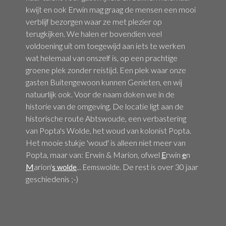
kwijt en ook Erwin mag graag de mensen een mooi
verblijf bezorgen waar ze met plezier op
terugkijken. We halen er bovendien veel
voldoening uit om toegewijd aan iets te werken
wat helemaal van onszelf is, op een prachtige
groene plek zonder reistijd. Een plek waar onze
gasten Buitengewoon kunnen Genieten, en wij
natuurlijk ook. Voor de naam doken we in de
historie van de omgeving. De locatie ligt aan de
historische route Abtswoude, een verbastering
van Popta's Wolde, het woud van kolonist Popta.
Het mooie stukje 'woud' is alleen niet meer van
Popta, maar van: Erwin & Marion, ofwel
E
rwin
e
n
M
arion'
s
De rest is over 30 jaar
wolde
... Eemswolde.
geschiedenis ;-)