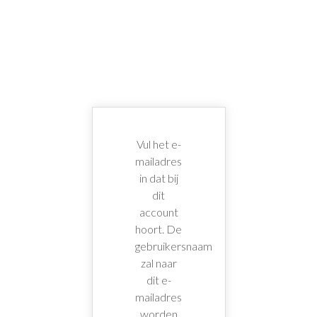
ZOEK
Vul het e-
mailadres
in dat bij
dit
account
hoort. De
gebruikersnaam
zal naar
dit e-
mailadres
worden