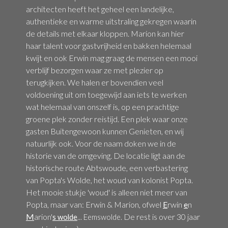
architecten heeft het geheel een landelijke,
authentieke en warme uitstraling gekregen waarin
de details met elkaar kloppen. Marion kan hier
haar talent voor gastvrijheid en bakken helemaal
kwijt en ook Erwin mag graag de mensen een mooi
verblijf bezorgen waar ze met plezier op
terugkijken. We halen er bovendien veel
voldoening uit om toegewijd aan iets te werken
wat helemaal van onszelf is, op een prachtige
groene plek zonder reistijd. Een plek waar onze
gasten Buitengewoon kunnen Genieten, en wij
natuurlijk ook. Voor de naam doken we in de
historie van de omgeving. De locatie ligt aan de
historische route Abtswoude, een verbastering
van Popta's Wolde, het woud van kolonist Popta.
Het mooie stukje 'woud' is alleen niet meer van
Popta, maar van: Erwin & Marion, ofwel
E
rwin
e
n
M
arion'
s
De rest is over 30 jaar
wolde
... Eemswolde.